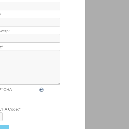
*
werp:
t:
*
CHA Code:
*