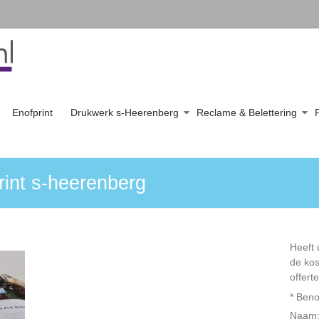
Enofprint
Drukwerk s-Heerenberg
Reclame & Belettering
rint s-heerenberg
Heeft 
de kos
offerte
*
Beno
Naam