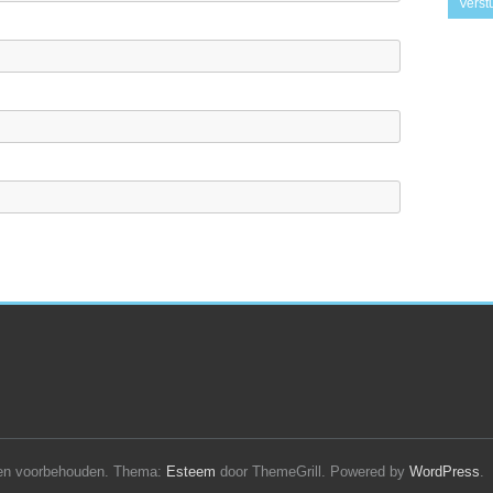
hten voorbehouden. Thema:
Esteem
door ThemeGrill. Powered by
WordPress
.