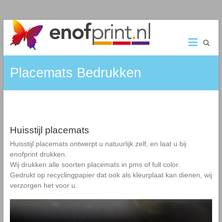
Ga
ENOFPRINT.NL
naar
de
Van
inhoud
ontwerp
Placemats Bedrukken
tot
eindproduct
–
Wij
zorgen
ervoor
Huisstijl placemats
Huisstijl placemats ontwerpt u natuurlijk zelf, en laat u bij
enofprint drukken.
Wij drukken alle soorten placemats in pms of full color.
Gedrukt op recyclingpapier dat ook als kleurplaat kan dienen, wij
verzorgen het voor u.