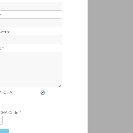
*
werp:
t:
*
CHA Code:
*