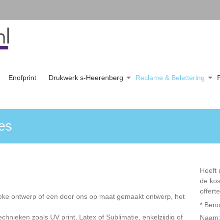
Enofprint
Drukwerk s-Heerenberg
Reclame & Belettering
es
Heeft 
de kos
offerte
eke ontwerp of een door ons op maat gemaakt ontwerp, het
*
Beno
technieken zoals UV print, Latex of Sublimatie, enkelzijdig of
Naam