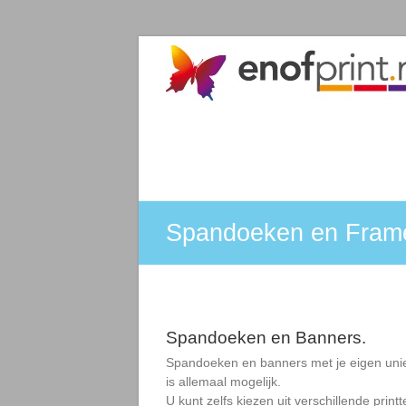
Ga
naar
ENOFPRINT.NL
de
inhoud
Van
ontwerp
tot
eindproduct
–
Wij
zorgen
Spandoeken en Fram
ervoor
Spandoeken en Banners.
Spandoeken en banners met je eigen uni
is allemaal mogelijk.
U kunt zelfs kiezen uit verschillende print