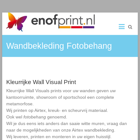
Ga
ENOFPRINT.NL
naar
de
Van
inhoud
ontwerp
Wandbekleding Fotobehang
tot
eindproduct
–
Wij
zorgen
ervoor
Kleurrijke Wall Visual Print
Kleurrijke Wall Visuals prints voor uw wanden geven uw
kantoorruimte, showroom of sportschool een complete
metamorfose.
Wij printen op Airtex, kreuk- en scheurvrij materiaal.
Ook wel
fotobehang
genoemd.
Wil je dus eens iets anders dan saaie witte muren, vraag dan
naar de mogelijkheden van onze Airtex
wandbekleding
.
Wij leveren, printen en monteren in uw eigen huisstijl.