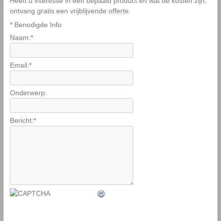
Heeft u interesse in een bepaald product en wat de kosten zijn,
ontvang gratis een vrijblijvende offerte.
*
Benodigde Info
Naam:
*
Email:
*
Onderwerp:
Bericht:
*