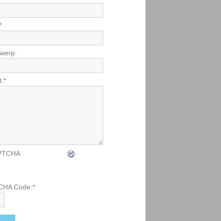
*
werp:
t:
*
CHA Code:
*