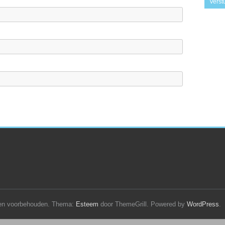
hten voorbehouden. Thema:
Esteem
door ThemeGrill. Powered by
WordPress
.